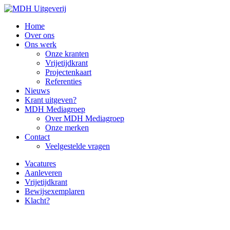
Home
Over ons
Ons werk
Onze kranten
Vrijetijdkrant
Projectenkaart
Referenties
Nieuws
Krant uitgeven?
MDH Mediagroep
Over MDH Mediagroep
Onze merken
Contact
Veelgestelde vragen
Vacatures
Aanleveren
Vrijetijdkrant
Bewijsexemplaren
Klacht?