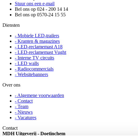
Stuur ons een e-mail
Bel ons op 024 - 200 14 14
Bel ons op 0570-24 15 55
Diensten
- Mobiele LED-trailers
- Kranten & magazines
- LED-reclamemast A18
- LED-reclamemast Vught
- Interne TV circuits
- LED walls
- Radiocommercials
- Websitebanners
Over ons
- Algemene voorwaarden
- Contact
- Team
- Nieuws
- Vacatures
Contact
MDH Uitgeverij - Doetinchem