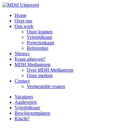
Home
Over ons
Ons werk
Onze kranten
Vrijetijdkrant
Projectenkaart
Referenties
Nieuws
Krant uitgeven?
MDH Mediagroep
Over MDH Mediagroep
Onze merken
Contact
Veelgestelde vragen
Vacatures
Aanleveren
Vrijetijdkrant
Bewijsexemplaren
Klacht?