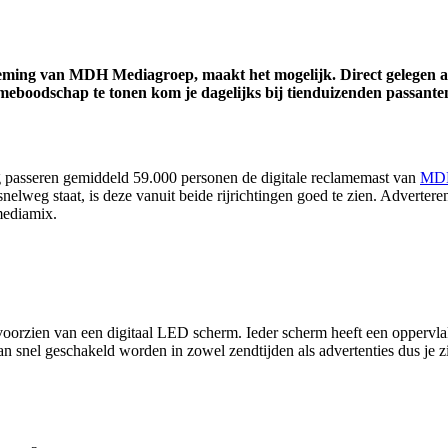
ng van MDH Mediagroep, maakt het mogelijk. Direct gelegen aan 
oodschap te tonen kom je dagelijks bij tienduizenden passanten
 passeren gemiddeld 59.000 personen de digitale reclamemast van
MDH
nelweg staat, is deze vanuit beide rijrichtingen goed te zien. Adverter
mediamix.
voorzien van een digitaal LED scherm. Ieder scherm heeft een oppervla
snel geschakeld worden in zowel zendtijden als advertenties dus je zi