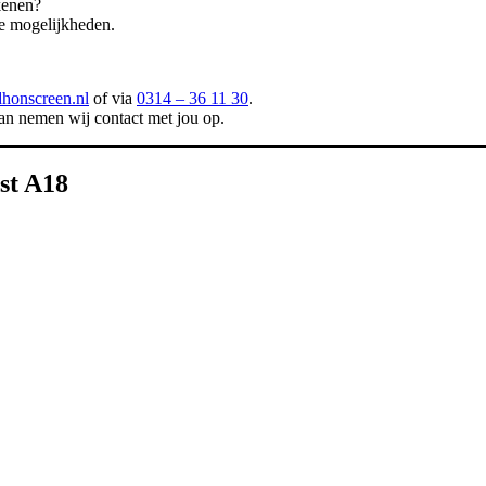
kenen?
e mogelijkheden.
honscreen.nl
of via
0314 – 36 11 30
.
dan nemen wij contact met jou op.
st A18