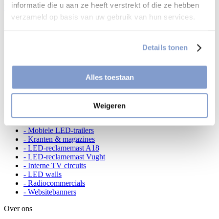
informatie die u aan ze heeft verstrekt of die ze hebben
Terug naar overzicht
verzameld op basis van uw gebruik van hun services.
Direct contact
U kunt direct contact met ons opnemen
Details tonen
Contact opnemen
Bel ons op 0314 - 36 11 30
Alles toestaan
Stuur ons een e-mail
Bel ons op 024 - 200 14 14
Bel ons op 0570-24 15 55
Weigeren
Diensten
- Mobiele LED-trailers
- Kranten & magazines
- LED-reclamemast A18
- LED-reclamemast Vught
- Interne TV circuits
- LED walls
- Radiocommercials
- Websitebanners
Over ons