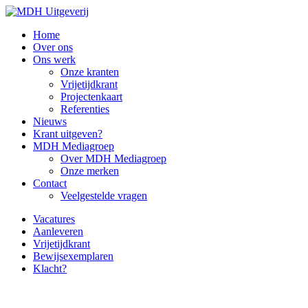
Home
Over ons
Ons werk
Onze kranten
Vrijetijdkrant
Projectenkaart
Referenties
Nieuws
Krant uitgeven?
MDH Mediagroep
Over MDH Mediagroep
Onze merken
Contact
Veelgestelde vragen
Vacatures
Aanleveren
Vrijetijdkrant
Bewijsexemplaren
Klacht?