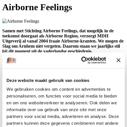
Airborne Feelings
Samen met Stichting Airborne Feelings, dat mogelijk in de
toekomst doorgaat als Airborne Region, verzorgt MDH
Uitgeverij al vanaf 2004 fraaie Airborne-kranten. We mogen de
Slag om Arnhem niet vergeten. Daarom staan we jaarlijks stil
bij dit moment uit de vaderlandse geschiedenis.
“Het is een prachtige combinatie voor ons. Wij leveren de redactie
en MDH zorgt voor advertenties, zodat we de krant gratis kunnen
uitgeven”, laat Paul Tirion, voorzitter van Airborne Feelings, weten.
“Daarbij krijgen we ook nog eens 15.000 exemplaren om te
Deze website maakt gebruik van cookies
verspreiden bij onder meer VVV-kantoren, hotels en campings. Zo
krijgen toeristen ook een gevoel bij de Slag om Arnhem.”
We gebruiken cookies om content en advertenties te
personaliseren, om functies voor social media te bieden
“We willen de Slag om Arnhem levend houden en merken dat
jongeren interesse hebben in het onderwerp en willen weten wat er
en om ons websiteverkeer te analyseren. Ook delen we
is gebeurd”, aldus Tirion. MDH zorgt er in samenwerking met
informatie over uw gebruik van onze site met onze
partner Airborne Feelings/Airborne Region voor dat de krant alle
partners voor social media, adverteren en analyse. Deze
belangrijke informatie bevat, zowel rond herdenkingen als rond
andere activiteiten en wetenswaardigheden.
partners kunnen deze gegevens combineren met andere